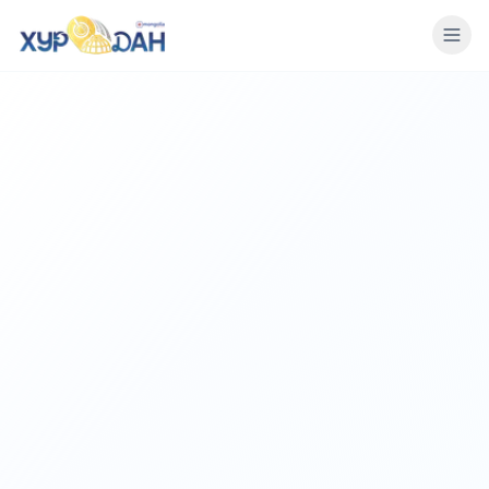
БИДНИЙ ТУХАЙ
ҮЙЛ АЖИЛЛАГАА
КЛУБ
МЭДЭЭ
НЭГДЭХ
НЭВТРЭХ