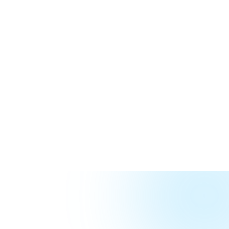
Орон нутгийн цахим шилжилтийн дэмжлэг
Дэлгэрэнгүй үзэх
90
2
150+
Гишүүн
Аймаг
Сургалт