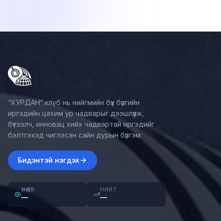
“ХУРДАН” клуб нь нийгмийн бүх бүлгийн
иргэдийн цахим ур чадварыг дээшлүүлж,
бүтээлч, инновац хийх чадвартай иргэдийг
бэлтгэхэд чиглэсэн сайн дурын бүлгэм.
Бидэнтэй нэгдэх
ӨНӨӨДӨР
НИЙТ
—
—