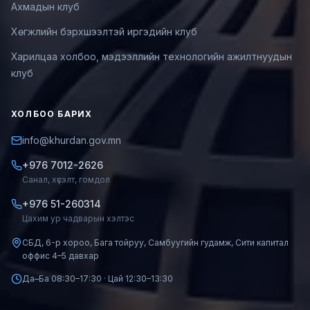
Ахмадын клуб
Хөгжлийн бэрхшээлтэй иргэдийн клуб
Харилцаа холбоо, мэдээллийн технологийн ажилтнуудын
клуб
ХОЛБОО БАРИХ
info@khurdan.gov.mn
+976 7012-2626
Санал, хүсэлт, гомдол
+976 51-260314
Цахим ур чадварын хэлтэс
СБД, 6-р хороо, Бага тойруу, Самбуугийн гудамж, Сити капитал
оффис 4–5 давхар
Да–Ба 08:30–17:30 · Цай 12:30–13:30