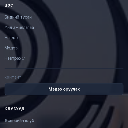
ЦЭС
Бидний тухай
Үйл ажиллагаа
Нэгдэх
Мэдээ
Нэвтрэх
КОНТЕНТ
Мэдээ оруулах
КЛУБУУД
Өсвөрийн клуб