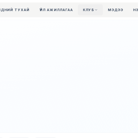
ИДНИЙ ТУХАЙ
ҮЙЛ АЖИЛЛАГАА
КЛУБ
МЭДЭЭ
Н
Өсвөрийн клуб
Ахмадын клуб
Хөгжлийн
бэрхшээлтэй
иргэдийн клуб
Харилцаа холбоо,
мэдээллийн
технологийн
ажилтнуудын клуб
Бүх клубыг харах →