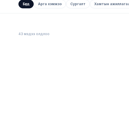
Бүгд
Арга хэмжээ
Сургалт
Хамтын ажиллага
43
мэдээ олдлоо
Арга хэмжээ
“ЦАХИМД Ч НАЙЗ БАЙЯ” ҮНДЭСНИЙ