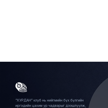
ДРОНЫ ДАШТ-Д ОРОЛЦОХООР
ӨСВӨРИЙН “ХУРДАН” КЛУБИЙН ТАМИРЧИД
БЭЛТГЭЖ БАЙНА
ИРЭХ САРД БНСУ-Д БОЛОХ ДРОНЫ ДАШТ-Д
ОРОЛЦОХООР БЭЛТГЭЖ БАЙНА
Унших
“ХУРДАН” клуб нь нийгмийн бүх бүлгийн
иргэдийн цахим ур чадварыг дээшлүүлж,