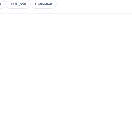
а
Тэмцээн
Нөлөөлөл
Арга хэмжээ
“ЯРЬДАГ ФУТБОЛК👕 – 2026” АРГА