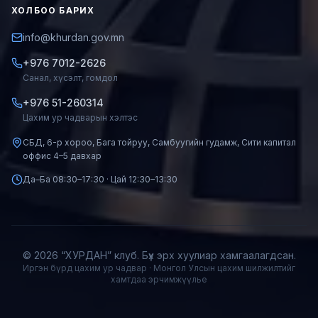
ХОЛБОО БАРИХ
info@khurdan.gov.mn
+976 7012-2626
Санал, хүсэлт, гомдол
+976 51-260314
Цахим ур чадварын хэлтэс
СБД, 6-р хороо, Бага тойруу, Самбуугийн гудамж, Сити капитал
оффис 4–5 давхар
Да–Ба 08:30–17:30 · Цай 12:30–13:30
© 2026 “ХУРДАН” клуб. Бүх эрх хуулиар хамгаалагдсан.
Иргэн бүрд цахим ур чадвар · Монгол Улсын цахим шилжилтийг
хамтдаа эрчимжүүлье