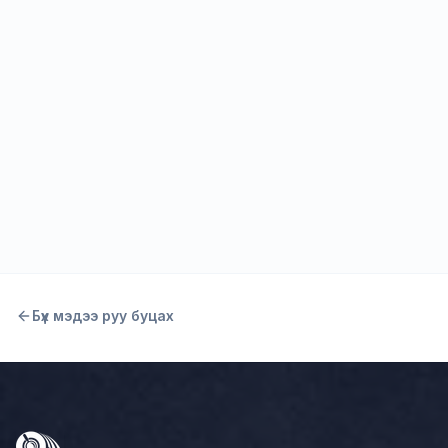
Тэмцээн
2026 оны дөрөвдүгээр сарын 14
Баруун бүсийн ХУРДАН CUP-2025 3 төрөлт тэмцээн
Ховд аймагт
Унших
Бүх мэдээ руу буцах