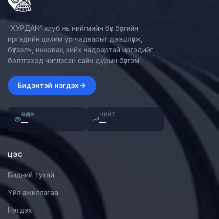
“ХУРДАН” клуб нь нийгмийн бүх бүлгийн
иргэдийн цахим ур чадварыг дээшлүүлж,
бүтээлч, инновац хийх чадвартай иргэдийг
бэлтгэхэд чиглэсэн сайн дурын бүлгэм.
Бидэнтэй нэгдэх
ӨНӨӨДӨР
НИЙТ
—
—
ЦЭС
Бидний тухай
Үйл ажиллагаа
Нэгдэх