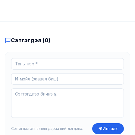
зарчмыг баримтлахыг дурдлаа.
Сэтгэгдэл (
0
)
Илгээх
Сэтгэгдэл хяналтын дараа нийтлэгдэнэ.