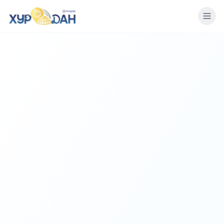
БИДНИЙ ТУХАЙ
ҮЙЛ АЖИЛЛАГАА
КЛУБ
МЭДЭЭ
НЭГДЭХ
НЭВТРЭХ