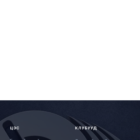
Гишүүнээр бү
үндэстэн"
Хэлтэс таны бү
иллагаа явуулдаг.
болно.
Аймаг, дүүргийн 
мэдээллийг
орон
уу.
ЦЭС
КЛУБУУД