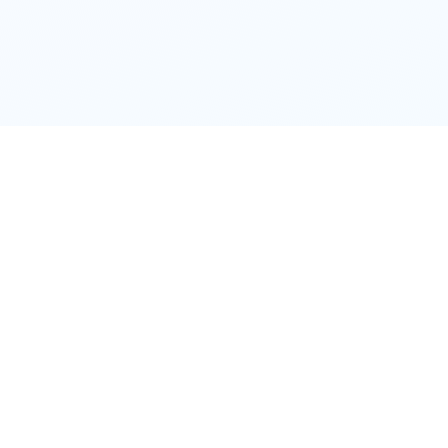
Үнэгүй
21 аймаг
Тун удахгүй
ямар ч төлбөргүй
9 дүүрэг
нийслэлд бүртгэл
“ХУРДАН” клуб 
дүүрэгт
үйл ажил
Орон нутагт
Тө