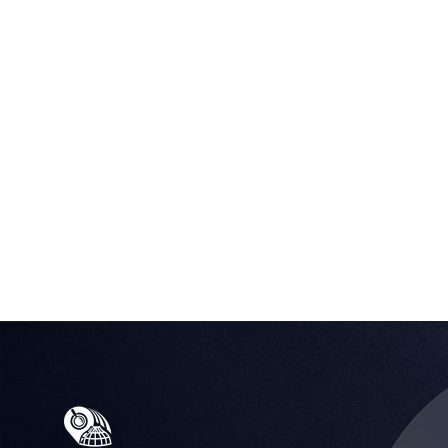
Засгийн газрын дэмжлэгтэй
Монгол Улсын "Алсын Хараа-2050" болон "Цахим 
хөтөлбөрийн хүрээнд улсын дэмжлэгтэйгээр үйл аж