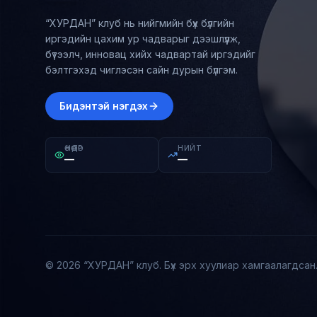
“ХУРДАН” клуб нь нийгмийн бүх бүлгийн
иргэдийн цахим ур чадварыг дээшлүүлж,
бүтээлч, инновац хийх чадвартай иргэдийг
бэлтгэхэд чиглэсэн сайн дурын бүлгэм.
Бидэнтэй нэгдэх
ӨНӨӨДӨР
НИЙТ
—
—
© 2026 “ХУРДАН” клуб. Бүх эрх хуулиар хамгаалагдсан