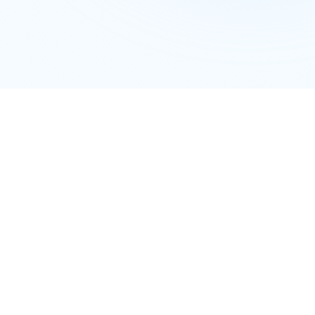
нь Монгол улсын 21 аймаг, Нийслэлийн 9
лагаа явуулдаг.
рийн цахим үйлчилгээний зохицуулалтын