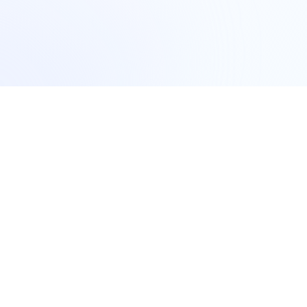
Үнэ төлбөргүй