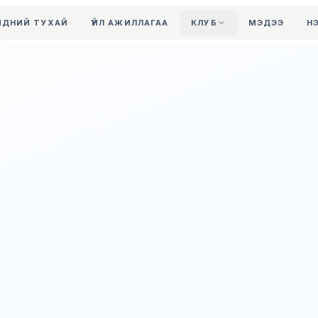
ИДНИЙ ТУХАЙ
ҮЙЛ АЖИЛЛАГАА
КЛУБ
МЭДЭЭ
Н
Өсвөрийн клуб
Ахмадын клуб
Хөгжлийн
бэрхшээлтэй
иргэдийн клуб
Харилцаа холбоо,
мэдээллийн
технологийн
ажилтнуудын клуб
Бүх клубыг харах →