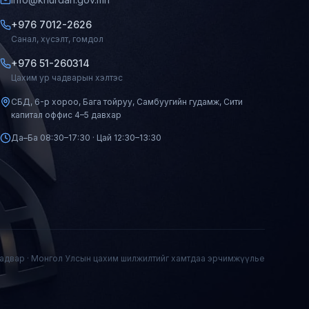
+976 7012-2626
Санал, хүсэлт, гомдол
+976 51-260314
Цахим ур чадварын хэлтэс
СБД, 6-р хороо, Бага тойруу, Самбуугийн гудамж, Сити
капитал оффис 4–5 давхар
Да–Ба 08:30–17:30 · Цай 12:30–13:30
чадвар · Монгол Улсын цахим шилжилтийг хамтдаа эрчимжүүлье