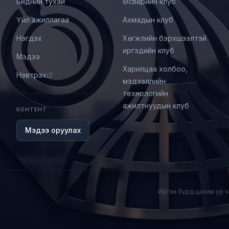
Бидний тухай
Өсвөрийн клуб
Үйл ажиллагаа
Ахмадын клуб
Нэгдэх
Хөгжлийн бэрхшээлтэй
иргэдийн клуб
Мэдээ
Харилцаа холбоо,
Нэвтрэх
мэдээллийн
технологийн
ажилтнуудын клуб
КОНТЕНТ
Мэдээ оруулах
.
Иргэн бүрд цахим ур 