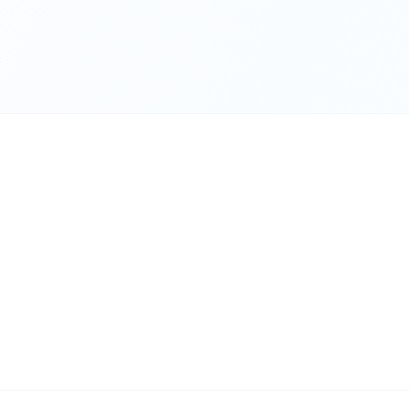
✅Монгол Улсын Ерөнхий сайдын ивээл дор
“ЦАХИМД Ч НАЙЗ БАЙЯ” үндэсний нөлөөллийн аян
улс орон даяар өрнөж байна. 📌Энэхүү аяны хүрээнд
Архангай аймгийн Эрдэнэбулган сумын 2 дугаар
сургуулийн 550 гаруй сурагч, Эрдэнэбулган сумын
3 дугаар сургуулийн 245 сурагчдад сургалт
нөлөөллийн ажил зохион байгууллаа. 🤝🤝🤝