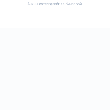
Анхны сэтгэгдлийг та бичээрэй.
Сургалт