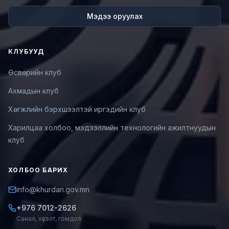
Мэдээ оруулах
КЛУБУУД
Өсвөрийн клуб
Ахмадын клуб
Хөгжлийн бэрхшээлтэй иргэдийн клуб
Харилцаа холбоо, мэдээллийн технологийн ажилтнуудын
клуб
ХОЛБОО БАРИХ
info@khurdan.gov.mn
+976 7012-2626
Санал, хүсэлт, гомдол