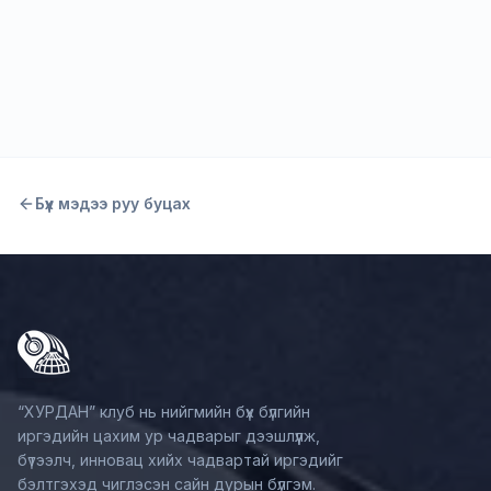
Сургалт
Хичээл 3: Цахим орчны зохистой хэрэглээ
Унших
Бүх мэдээ руу буцах
“ХУРДАН” клуб нь нийгмийн бүх бүлгийн
иргэдийн цахим ур чадварыг дээшлүүлж,
бүтээлч, инновац хийх чадвартай иргэдийг
бэлтгэхэд чиглэсэн сайн дурын бүлгэм.