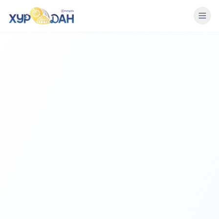
БИДНИЙ ТУХАЙ
ҮЙЛ АЖИЛЛАГАА
КЛУБ
МЭДЭЭ
НЭГДЭХ
НЭВТРЭХ