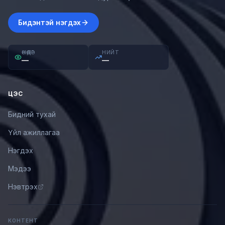
Бидэнтэй нэгдэх
ӨНӨӨДӨР
НИЙТ
—
—
ЦЭС
Бидний тухай
Үйл ажиллагаа
Нэгдэх
Мэдээ
Нэвтрэх
КОНТЕНТ