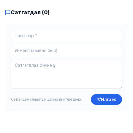
Сэтгэгдэл (
0
)
Илгээх
Сэтгэгдэл хяналтын дараа нийтлэгдэнэ.